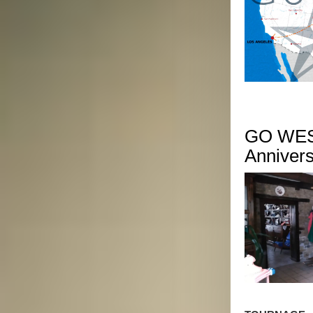
GO WES
Anniver