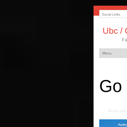
Ubc / 
Fa
Go
‹Projet préc