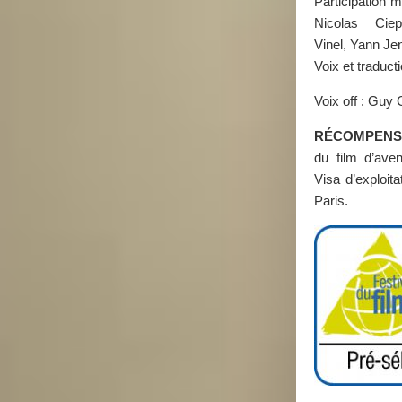
Participation m
Nicolas Ciep
Vinel, Yann J
Voix et traduct
Voix off : Guy 
RÉCOMPENS
du film d’ave
Visa d’exploit
Paris.