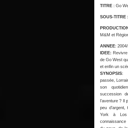
TITRE
: Go Wes
SOUS-TITRE 
PRODUCTION
M&M et Région
ANNEE
: 2004
IDEE:
Revivre 
de Go West qui 
et enfin un scé
SYNOPSIS
: 
passée, Lorrain
son quotidie
succession de
l’aventure ? Il
peu d’argent,
York à Los
connaissance d