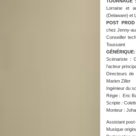
TOURNAGE 
Lorraine et 
(Delaware) et L
POST PROD
chez Jenny-aud
Conseiller tec
Toussaint
GÉNÉRIQUE:
Scénariste : G
l’acteur princip
Directeurs de 
Marien Ziller
Ingénieur du s
Régie : Eric B
Scripte : Colet
Monteur : Joha
Assistant post
Musique origin