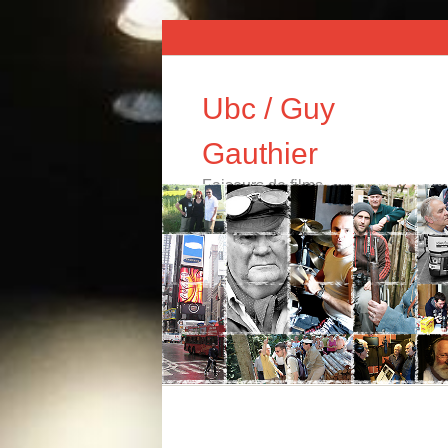
Ubc / Guy
Gauthier
Faiseurs de films