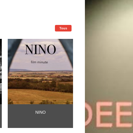
Tous
NINO