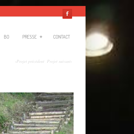
BO
PRESSE
CONTACT
‹Projet précédent
Projet suivant›