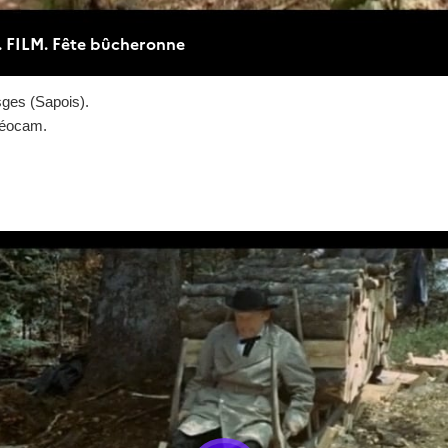
sges (Sapois).
déocam.