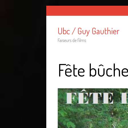
Ubc / Guy Gauthier
Faiseurs de films
Fête bûch