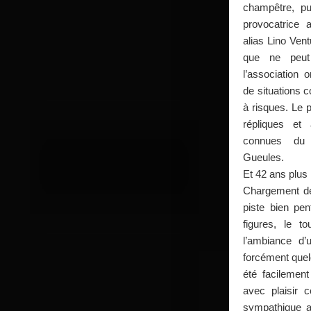
champêtre, pui
provocatrice 
alias Lino Vent
que ne peut 
l’association o
de situations 
à risques. Le p
répliques et a
connues du
Gueules.
Et 42 ans plus 
Chargement de 
piste bien pen
figures, le to
l’ambiance d’u
forcément quel
été facilement
avec plaisir 
sympathique an