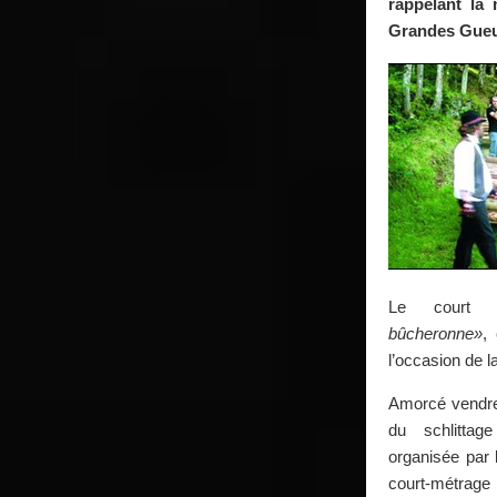
rappelant la
Grandes Gueu
Le court m
bûcheronne»
,
l’occasion de la
Amorcé vendredi
du schlitta
organisée par 
court-métrage 