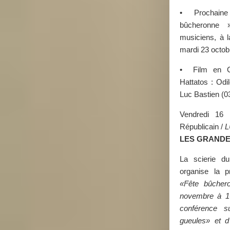
• Prochaine 
bûcheronne 
musiciens, à
mardi 23 octob
• Film en C
Hattatos : Odil
Luc Bastien (0
Vendredi 16
Républicain /
L
LES GRANDE
La scierie d
organise la p
«Fête bûcher
novembre à 16
conférence s
gueules» et 