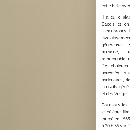
cette belle ave
Il a eu le pla
Sapois et en
l’avait promis, 
investissement
généreuse, 
humaine, 
remarquable re
De chaleureu
adressés au
partenaires, do
conseils géné
et des Vosges.
Pour tous les 
le célèbre fi
tourné en 1965
à 20 h 55 sur 