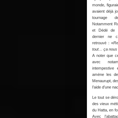
monde, figurai
avaient déjà j
tournage d
Notamment Robe
et Dédé de B
dernier ne 
retrouvé : «
Re
tout… ça nous r
A noter que ce
avec notam
intempestive 
amène les de
Menaurupt, des
l’aide d’une nac
Le tout se déro
des vieux métie
du Hatta, en f
Avec l’abatta