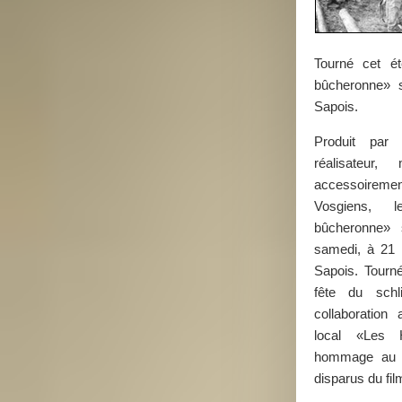
Tourné cet ét
bûcheronne» s
Sapois.
Produit par
réalisateur
accessoireme
Vosgiens, l
bûcheronne» s
samedi, à 21 h
Sapois. Tourné
fête du schl
collaboration 
local «Les 
hommage au r
disparus du fi