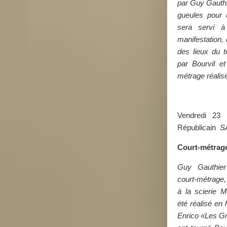
par Guy
Gauthi
gueules pour 
sera servi à
manifestation, 
des lieux du t
par Bourvil et
métrage réalis
Vendredi 23
Républicain
S
Court-métrag
Guy
Gauthie
court-métrage,
à la scierie 
été réalisé en
Enrico «Les Gr