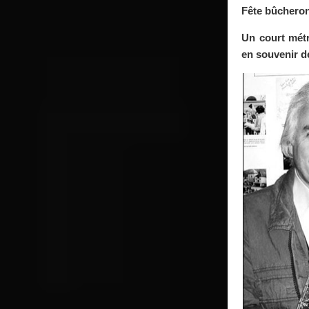
Fête bûchero
Un court mét
en souvenir d