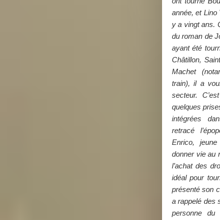
ont tourné Bour
année, et Lino 
y a vingt ans. 
du roman de J
ayant été tourn
Châtillon, Sain
Machet (nota
train), il a v
secteur. C’est
quelques prises
intégrées da
retracé l’ép
Enrico, jeune
donner vie au 
l’achat des dro
idéal pour tou
présenté son c
a rappelé des 
personne du p