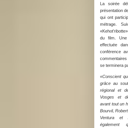
La soirée déb
présentation d
qui ont partici
métrage. Sui
«Kehot’ribotte»
du film. Une
effectuée dan
conférence av
commentaires 
se terminera p
«Conscient que
grâce au sou
régional et 
Vosges et de
avant tout un
Bourvil, Robert
Ventura et 
également q