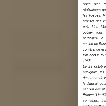
l’idée d’en 
réalisateurs qu
les Vosges. Ro
réaliser dès l
puis Lino Ve
oublier tous
participé», 
casino de Buss
conférence et a
film dont le tou
1965.
Le 23 octobre 
rejoignait l
décembre de la
le diffusait pou
est l’un des pl
France 3 le dif
semaines. Le