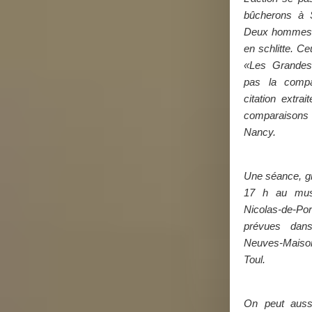
bûcherons à 
Deux hommes r
en schlitte. Ce
«Les Grandes
pas la compa
citation extra
comparaisons 
Nancy.
Une séance, gr
17 h au mus
Nicolas-de-P
prévues dan
Neuves-Maiso
Toul.
On peut aussi