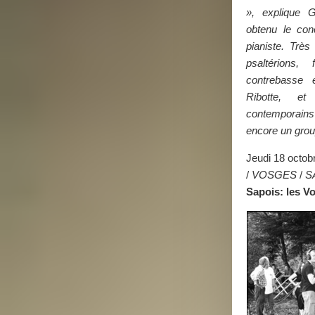
», explique
obtenu le con
pianiste. Très
psaltérions, f
contrebasse 
Ribotte, et
contemporain
encore un grou
Jeudi 18 octob
/
VOSGES
/
S
Sapois: les V