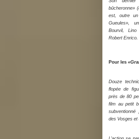
Son dernier
bûcheronne» (
est, outre u
Gueules», 
Bourvil, Lin
Robert Enrico.
Pour les
«Gra
Douze techni
flopée de figu
près de 80 pe
film au petit 
subventionné 
des Vosges et 
L’action se pa