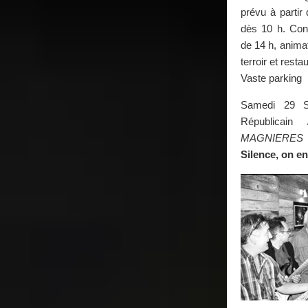
prévu à partir 
dès 10 h. Conc
de 14 h, animat
terroir et resta
Vaste parking
Samedi 29 S
Républicai
MAGNIERES
Silence, on en