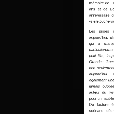
mémoire de Lin
ans et de Bo
anniversaire de
«
Fête bûchero
Les prises 
aujourd’hui, af
qui a marq
particulièreme
petit film, in
Grandes Gueu
non seulemen
aujourd’hui 
également un
jamais oublié
auteur du li
pour un haut-fe
De facture é
scénario décri