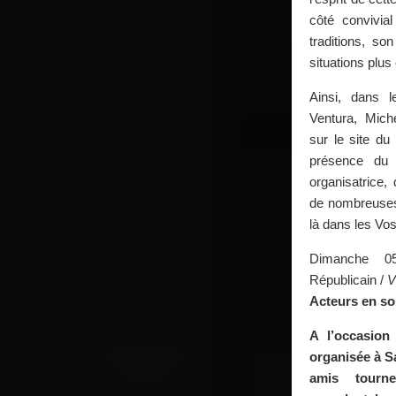
côté convivia
traditions, so
situations plu
Ainsi, dans l
Ventura, Miche
sur le site du 
présence du p
organisatrice, 
de nombreuses
là dans les Vo
Dimanche 0
Républicain /
Acteurs en so
A l’occasion
organisée à 
amis tourn