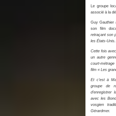
Le groupe loc
associé à la d
Guy Gauthier a
son film doc
retraçant son p
les États-Unis.
Cette fois ave
un autre genre
court-métrage
film « Les gra
Et c’est à Ma
groupe de ro
d’enregistrer 
avec les Bono
vosgien tradi
Gérardmer.