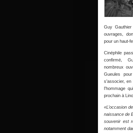
Guy Gauthier
ouvrages, do
pour un haut-fe
Cinéphile pass
confirmé, G
nombreux ouv
Gueules pour
s’associer, en
l’hommage qu
prochain à Lin
«L’occasion de 
naissance de B
souvenir est r
notamment dan