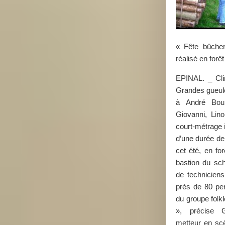
« Fête bûcher
réalisé en for
EPINAL. _ Clin
Grandes gueu
à André Bour
Giovanni, Lino
court-métrage i
d’une durée de
cet été, en fo
bastion du sch
de techniciens
près de 80 pe
du groupe folk
», précise G
metteur en sc