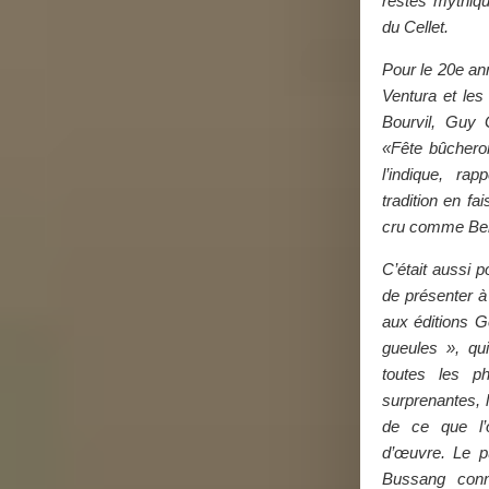
restés mythiqu
du Cellet.
Pour le 20e ann
Ventura et les
Bourvil, Guy
«Fête bûcher
l’indique, rap
tradition en fa
cru comme Ber
C’était aussi 
de présenter à 
aux éditions G
gueules », qui
toutes les ph
surprenantes, l
de ce que l’
d’œuvre. Le p
Bussang conna