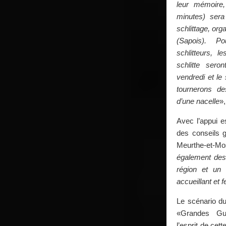
leur mémoire,
minutes) sera
schlittage, org
(Sapois). 
schlitteurs, 
schlitte sero
vendredi et le
tournerons de
d’une nacelle
»
Avec l’appui e
des conseils 
Meurthe-et-
également dest
région et un 
accueillant et 
Le scénario du
«Grandes Gu
l’esprit de cet