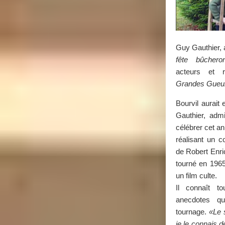
Guy Gauthier, 
fête bûchero
acteurs et 
Grandes Gueu
Bourvil aurait
Gauthier, admi
célébrer cet an
réalisant un c
de Robert Enr
tourné en 1965
un film culte.
Il connaît to
anecdotes qu
tournage.
«Le 
je le connais 