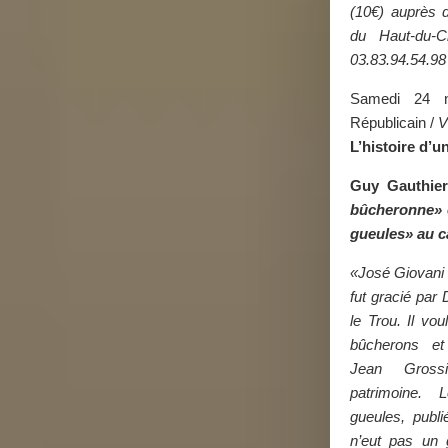
(10€) auprès d
du Haut-du-C
03.83.94.54.98
Samedi 24 n
Républicain /
L’histoire d’un
Guy Gauthier
bûcheronne» 
gueules» au c
«José Giovani a
fut gracié par D
le Trou. Il vou
bûcherons et
Jean Gross
patrimoine.
gueules, publ
n’eut pas un 