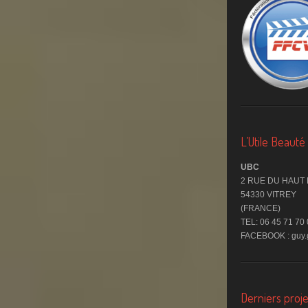
L’Utile Beaut
UBC
2 RUE DU HAUT
54330 VITREY
(FRANCE)
TEL: 06 45 71 70
FACEBOOK : guy.g
Derniers proje