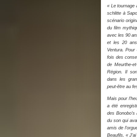
« Le tournage a
schlitte à Sapo
scénario origi
du film mythiq
avec les 90 an
et les 20 ans
Ventura. Pour c
fois des conse
de Meurthe-et
Région. Il sor
dans les gran
peut-être au fes
Mais pour l’heu
a été enregist
des Bonobo’s 
du son qui ava
amis de l’orgu
Beaufils. « J’