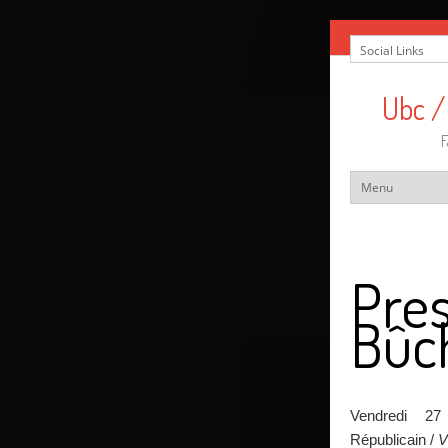
Ubc /
F
Pres
Bûc
Vendredi 27
Républicain /