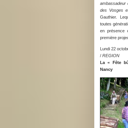
ambassadeur de
des Vosges en
Gauthier. Lequ
toutes générat
en présence d
première projec
Lundi 22 octob
/
REGION
La « Fête b
Nancy