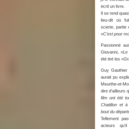
écrit un livre.
Il se rend qua
lieu-dit où f
scierie, partie
«C’est pour mo
Passionné au
Giovanni,
«Le
été tiré les
«Gr
Guy Gauthier 
aurait pu expli
Meurthe-et-Mo
dire d’ailleurs
film ont été t
Chatillon et 
bout du dépar
Tellement pas
acteurs qu’