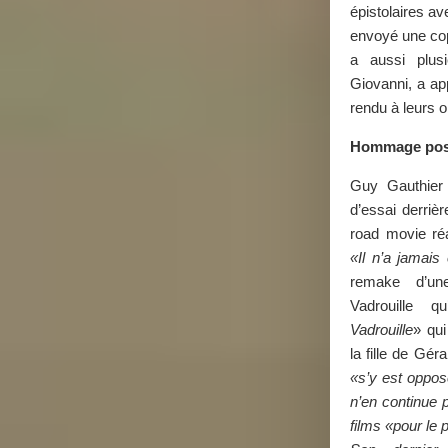
épistolaires ave
envoyé une cop
a aussi plus
Giovanni, a app
rendu à leurs 
Hommage po
Guy Gauthier
d’essai derrièr
road movie ré
«Il n’a jamais 
remake d’u
Vadrouille 
Vadrouille
» qui
la fille de Gé
«s’y est oppo
n’en continue 
films «pour le p