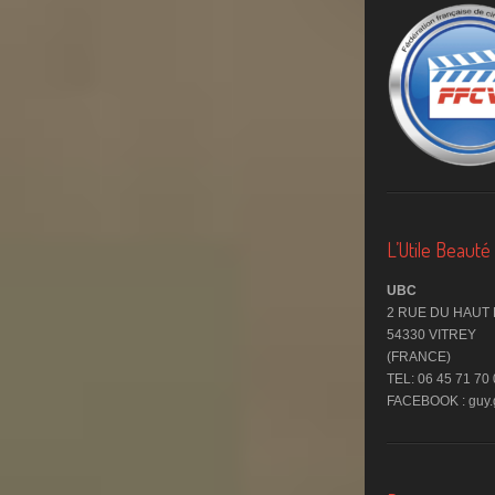
L’Utile Beaut
UBC
2 RUE DU HAUT
54330 VITREY
(FRANCE)
TEL: 06 45 71 70
FACEBOOK : guy.g