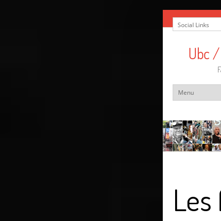
Ubc /
F
Les 