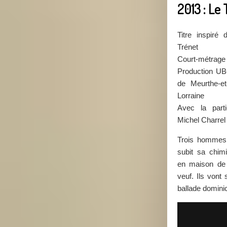
2013 : Le
Titre inspiré
Trénet
Court-métrage 
Production UB
de Meurthe-e
Lorraine
Avec la parti
Michel Charrel
Trois hommes a
subit sa chimi
en maison de r
veuf. Ils vont 
ballade domin