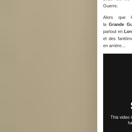
Guerre.
Alors que 
la
Grande Gu
partout en
Lor
et des fantô
en arrière…