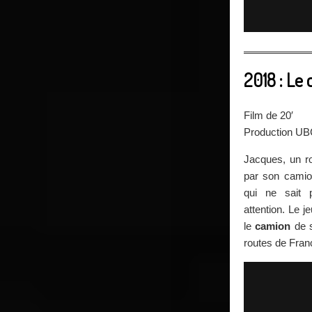
2018 : Le
Film de 20′
Production U
Jacques, un ro
par son camio
qui ne sait 
attention. Le 
le
camion
de s
routes de Fra