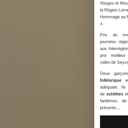
Vosges et Meur
la Région Lorr
Hommage au f
».
Prix du mei
journées régi
aux Interrégi
prix meilleur
vidéo de Seyss
Deux garçon
folklorique 
adéquate. Ils
de
schlittes
et
fantômes 
présents…