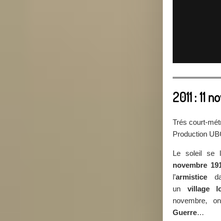
2011 : 11 
Trés court-mét
Production U
Le soleil se
novembre 19
l’
armistice
dan
un
village l
novembre, 
Guerre
…