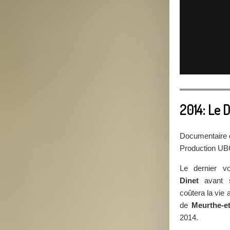
2014: Le 
Documentaire 
Production U
Le dernier 
Dinet
avant s
coûtera la vie
de
Meurthe-et
2014.