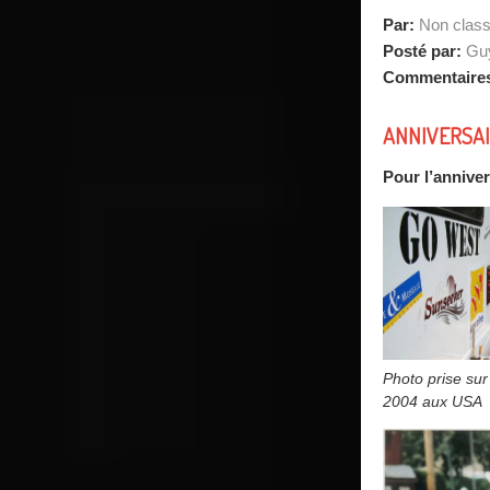
Par:
Non clas
Posté par:
Guy
Commentaire
ANNIVERSAI
Pour l’annive
Photo prise su
2004 aux USA