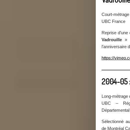
Court-métrage 
UBC France
Reprise d’une
Vadrouille
» s
l’anniversaire
https://vimeo
2004-05 :
Long-métrage 
UBC – Régi
Départemental
Sélectionné au
de Montréal C