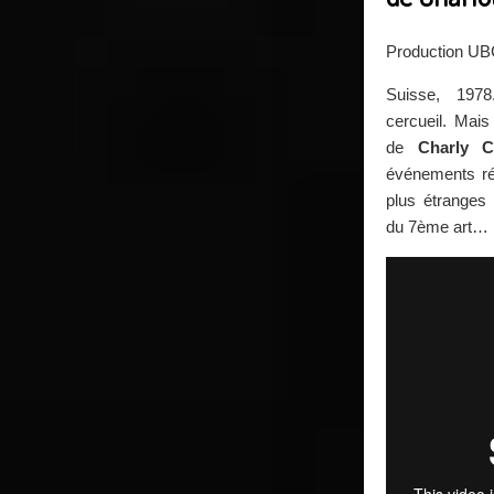
Production U
Suisse, 19
cercueil. Mais
de
Charly C
événements réel
plus étranges 
du 7ème art…