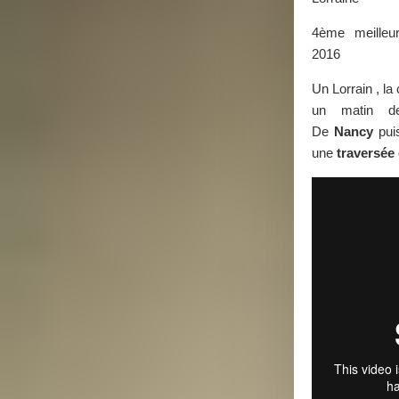
4ème meilleu
2016
Un Lorrain , la
un matin de
De
Nancy
pui
une
traversée 