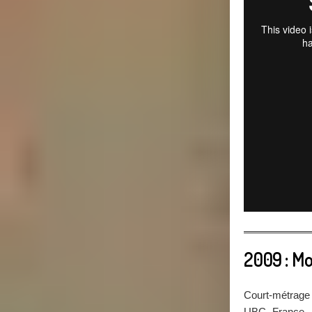
2009 : Mo
Court-métrage 
UBC France –