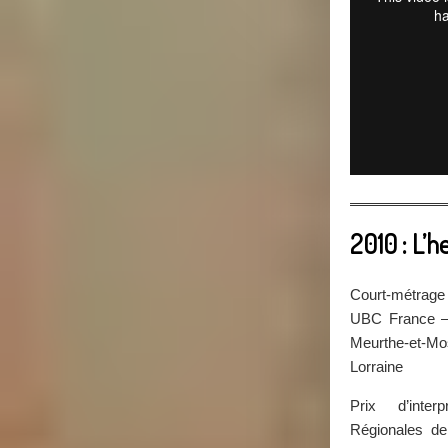
2010 : L’h
Court-métrage 
UBC France –
Meurthe-et-Mos
Lorraine
Prix d’inter
Régionales de