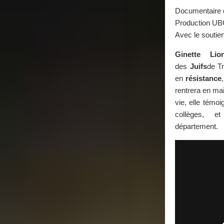
Documentaire 
Production U
Avec le soutien
Ginette Lio
des
Juifs
de Tr
en
résistance
rentrera en mai
vie, elle témo
collèges, 
département.