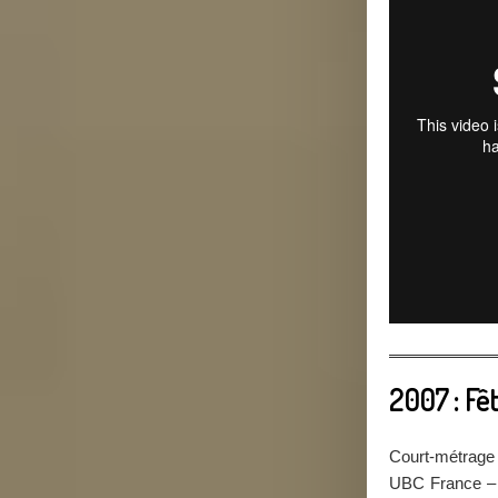
2007 : Fê
Court-métrage 
UBC France – 