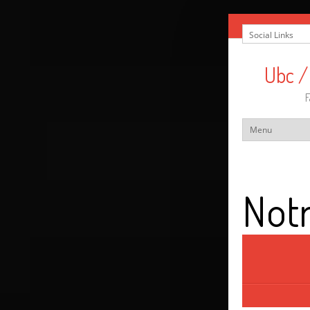
Ubc /
F
Notr