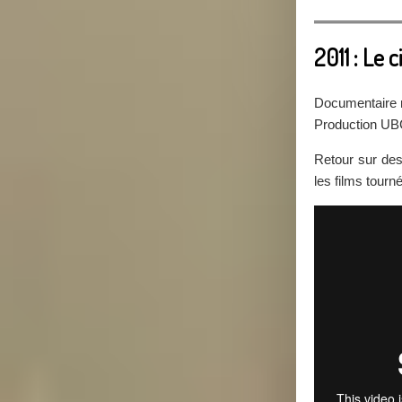
2011 : Le
Documentaire r
Production U
Retour sur des 
les films tour