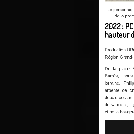
Le personnag
de la prem
2022 : POL
hauteur 
Production U
Région Grand-
De la place S
Barrès, nou
lorraine. Phil
arpente ce c
depuis des ann
de sa mère, il 
et ne la bouger