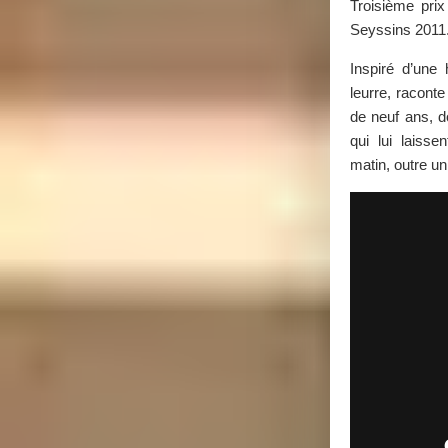
Troisième prix 
Seyssins 2011
Inspiré d’une h
leurre, raconte
de neuf ans, do
qui lui lais
matin, outre u