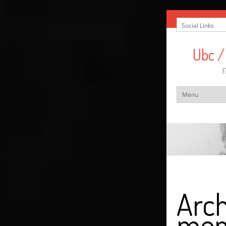
Ubc /
F
Arch
men