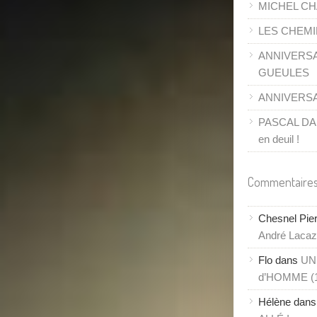
MICHEL CH
LES CHEMI
ANNIVERSA
GUEULES
ANNIVERSAI
PASCAL DANE
en deuil !
Commentaires
Chesnel Pie
André Lacaze
Flo
dans
UN
d’HOMME (
Hélène
dan