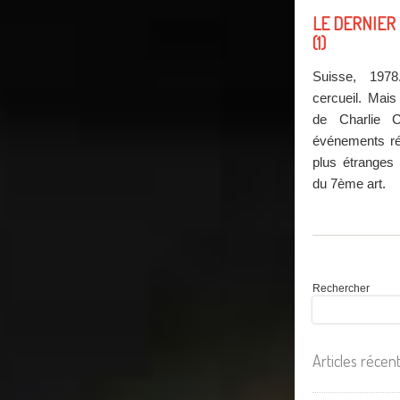
LE DERNIER
(1)
Suisse, 19
cercueil. Mais
de Charlie C
événements réel
plus étranges 
du 7ème art.
Rechercher
Articles récen