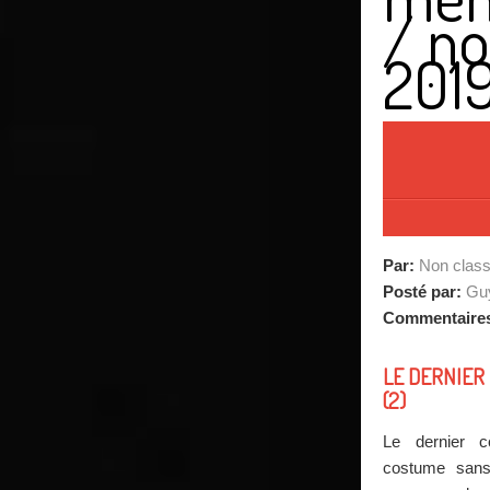
/
n
201
Par:
Non clas
Posté par:
Guy
Commentaire
LE DERNIER
(2)
Le dernier 
costume san