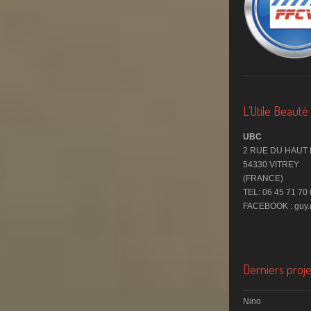
L’Utile Beaut
UBC
2 RUE DU HAUT
54330 VITREY
(FRANCE)
TEL: 06 45 71 70
FACEBOOK : guy.g
Derniers proje
Nino