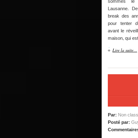
sommes le
Lausanne. De
break des ann
pour tenter 
avant le réveil
maison, qui est
Lire la suite…
Par:
Non clas
Posté par:
Guy
Commentaire