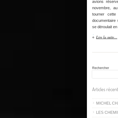
avions réserv
novembre, au h
tourner cett
documentaire s
se déroulait e
Lire la suite…
Rechercher
Articles récen
MICHEL CH
LES CHEMI