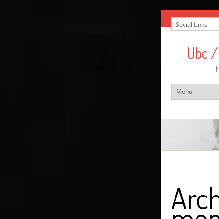
Ubc /
F
Arch
men