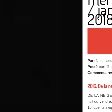
/
ja
201
Par:
Non clas
Posté par:
Guy
Commentaire
2016. De la n
DE LA NEIGE 
nuit du vendre
16 que la nei