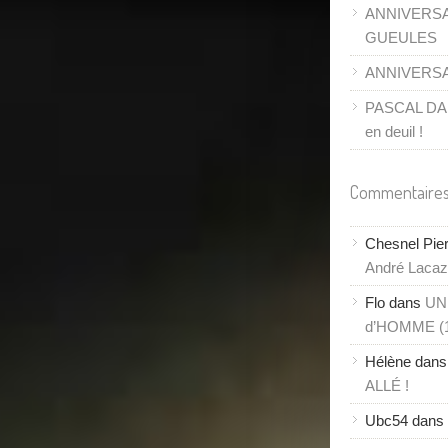
ANNIVERSA
GUEULES
ANNIVERSAI
PASCAL DANE
en deuil !
Commentaires
Chesnel Pie
André Lacaze
Flo
dans
UN
d’HOMME (
Hélène
dan
ALLÉ !
Ubc54
dans