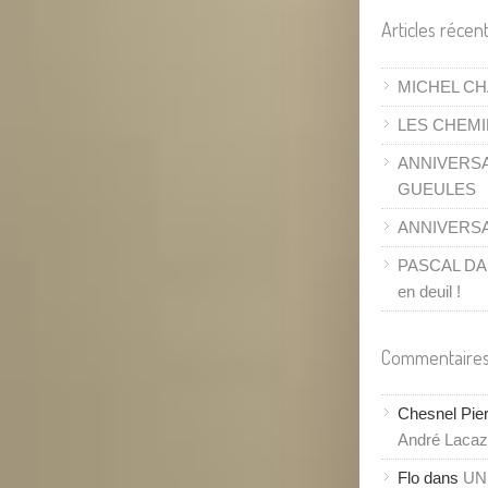
Articles récen
MICHEL CH
LES CHEMI
ANNIVERSA
GUEULES
ANNIVERSAI
PASCAL DANE
en deuil !
Commentaires
Chesnel Pie
André Lacaze
Flo
dans
UN