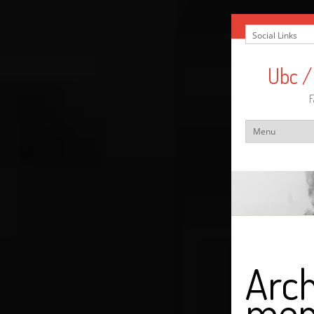
Ubc /
F
Arch
men