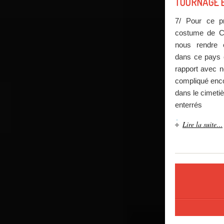
TOURNAGE E
7/ Pour ce p
costume de Cha
nous rendre e
dans ce pays o
rapport avec n
compliqué encor
dans le cimetiè
enterrés
Lire la suite…