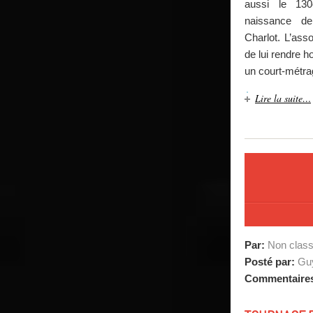
aussi le 130
naissance de
Charlot. L’ass
de lui rendre 
un court-métrag
Lire la suite…
Par:
Non clas
Posté par:
Guy
Commentaire