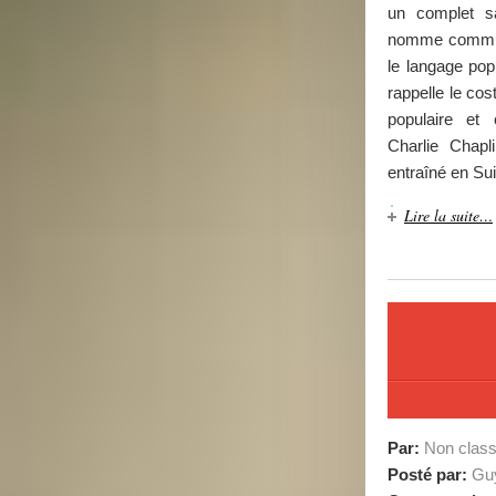
un complet 
nomme commun
le langage po
rappelle le cos
populaire et
Charlie Chapli
entraîné en Su
Lire la suite…
Par:
Non clas
Posté par:
Guy