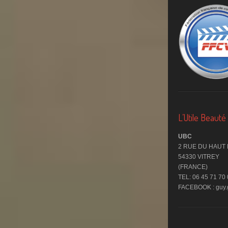
L’Utile Beaut
UBC
2 RUE DU HAUT
54330 VITREY
(FRANCE)
TEL: 06 45 71 70
FACEBOOK : guy.g