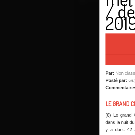
/
d
201
Par:
Non clas
Posté par:
Guy
Commentaire
LE GRAND C
(8) Le grand 
dans la nuit d
y a donc 42 