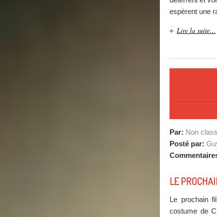
espèrent une r
Lire la suite…
Par:
Non clas
Posté par:
Guy
Commentaire
LE PROCHAIN
Le prochain f
costume de Cha