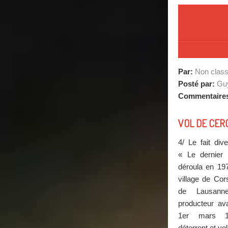
Par:
Non clas
Posté par:
Guy
Commentaire
VOL DE CERC
4/ Le fait div
« Le dernier
déroula en 197
village de Cor
de Lausanne 
producteur av
1er mars 1
déterrent et vol