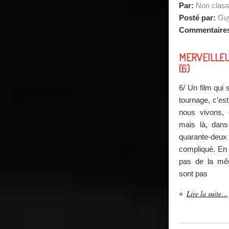
Par:
Non clas
Posté par:
Guy
Commentaire
MERVEILLEU
(6)
6/ Un film qui
tournage, c’es
nous vivons, e
mais là, dan
quarante-deu
compliqué. En e
pas de la mê
sont pas
Lire la suite…