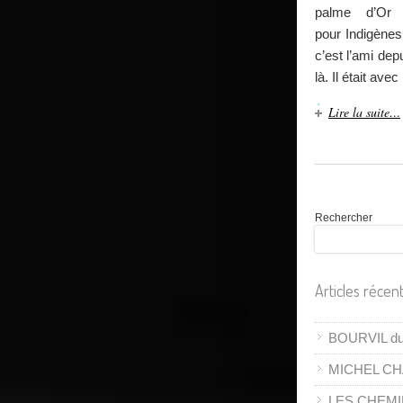
palme d’Or 
pour Indigènes
c’est l’ami dep
là. Il était ave
Lire la suite…
Rechercher
Articles récen
BOURVIL du 
MICHEL CH
LES CHEMI