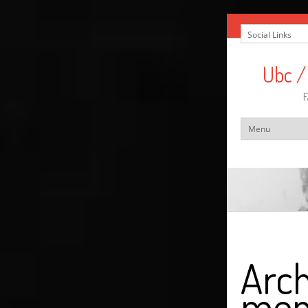
Ubc /
F
Arch
men