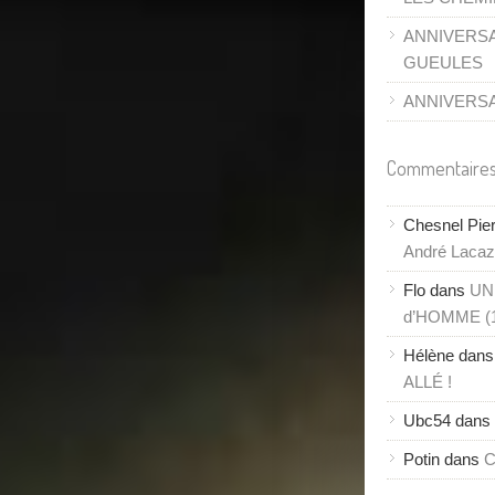
ANNIVERSA
GUEULES
ANNIVERSAI
Commentaires
Chesnel Pie
André Lacaze
Flo
dans
UN
d’HOMME (
Hélène
dan
ALLÉ !
Ubc54
dans
Potin
dans
C