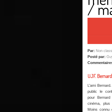
/
ma
Par:
Non clas
Posté par:
Guy
Commentaire
UJF. Bernard
L’ami Bernard.
public le con
pour Bernard
cinéma, plus
Moins connu 