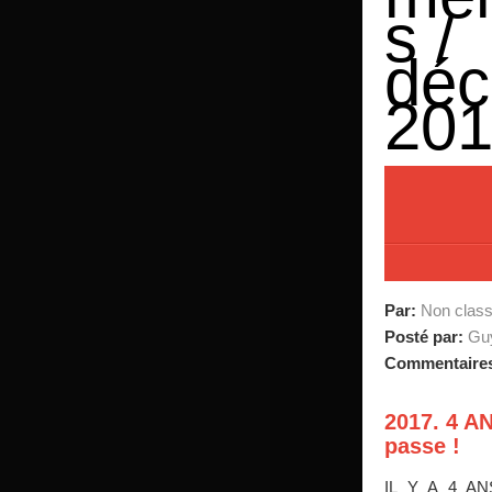
s /
dé
20
Par:
Non clas
Posté par:
Guy
Commentaire
2017. 4 A
passe !
IL Y A 4 A