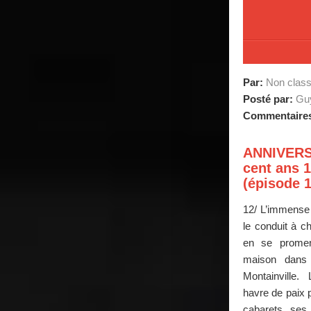
Par:
Non clas
Posté par:
Guy
Commentaire
ANNIVERS
cent ans 1
(épisode 1
12/ L’immense p
le conduit à ch
en se promen
maison dans 
Montainville
havre de paix p
cabarets, ses 