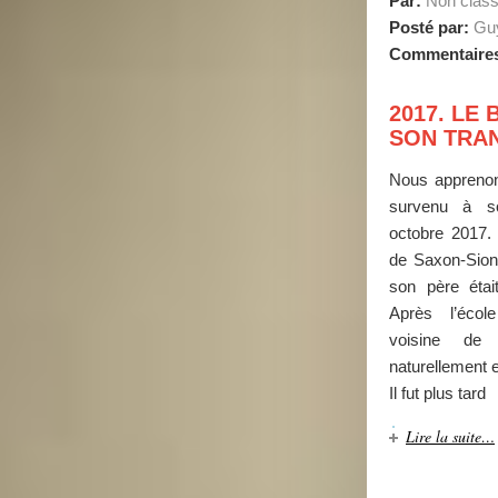
Par:
Non clas
Posté par:
Guy
Commentaire
2017. LE
SON TRA
Nous apprenon
survenu à s
octobre 2017. 
de Saxon-Sion o
son père étai
Après l’écol
voisine de 
naturellement e
Il fut plus tard
Lire la suite…