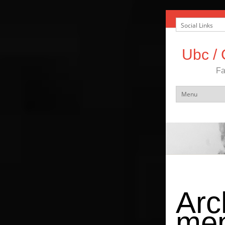
Ubc / 
Fa
Arc
men