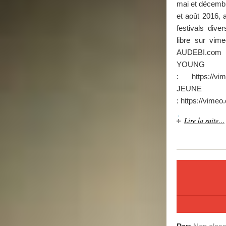
mai et décembr
et août 2016, 
festivals dive
libre sur vim
AUDEBI.com 
YOUNG
: https://v
JEUNE F
: https://vime
Lire la suite…