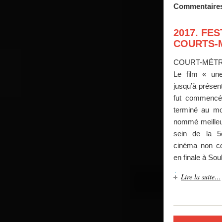
Commentaire
2017. FES
COURTS-
COURT-MÉT
Le film « une
jusqu’à présen
fut commencé
terminé au moi
nommé meilleur
sein de la 5
cinéma non co
en finale à So
Lire la suite…