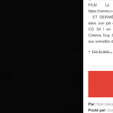
FILM Le 
https://v
ET DERNIÈ
dans son job 
CG 54 ! en p
Cinéma Guy G
aux semelles 
Lire la suite…
Par:
Non clas
Posté par:
Guy