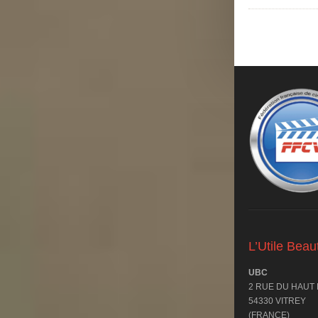
L’Utile Bea
UBC
2 RUE DU HAUT
54330 VITREY
(FRANCE)