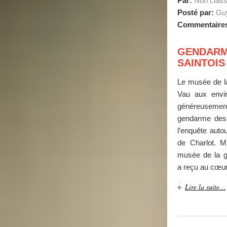
Par:
Non clas
Posté par:
Guy
Commentaire
GENDARM
SAINTOIS 
Le musée de l
Vau aux envi
généreusemen
gendarme des
l’enquête auto
de Charlot. M
musée de la g
a reçu au cœur
Lire la suite…