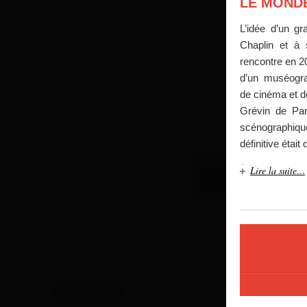
LE MONDE
L’idée d’un g
Chaplin et à
rencontre en 20
d’un muséogr
de cinéma et d
Grévin de Pari
scénographiqu
définitive était 
Lire la suite…