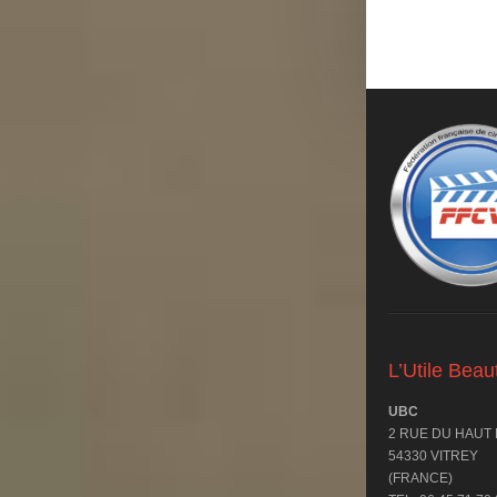
L’Utile Bea
UBC
2 RUE DU HAUT
54330 VITREY
(FRANCE)