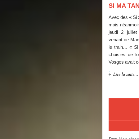
SI MA TA
Avec des « Si »,
mais néanmoins
jeudi 2 juill
venant de Mars
le train… « Si
choisies de l
Vosges avait c
Lire la suite…