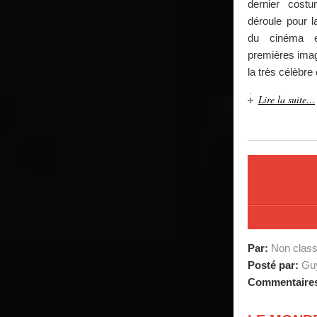
dernier cost
déroule pour la
du cinéma e
premières imag
la très célèbre
Lire la suite…
Par:
Non clas
Posté par:
Guy
Commentaire