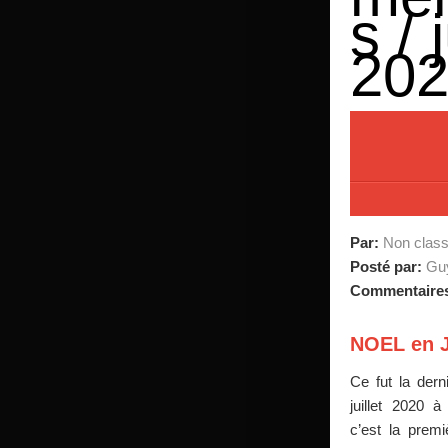
s /
20
Par:
Non clas
Posté par:
Guy
Commentaire
NOEL en J
Ce fut la dern
juillet 2020 à
c’est la prem