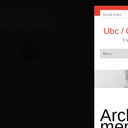
Ubc / 
Fa
Arc
men