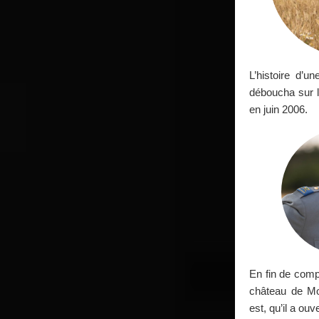
L’histoire d’u
déboucha sur 
en juin 2006.
En fin de comp
château de Mor
est, qu’il a ouv