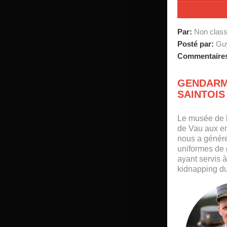
Par:
Non clas
Posté par:
Guy
Commentaire
GENDARM
SAINTOIS 
Le musée de 
de Vau aux e
nous a génér
uniformes de
ayant servis 
kidnapping du