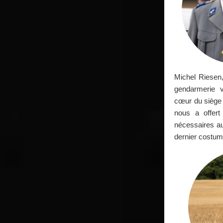
Michel Riesen
gendarmerie 
cœur du siège 
nous a offert
nécessaires au
dernier costum