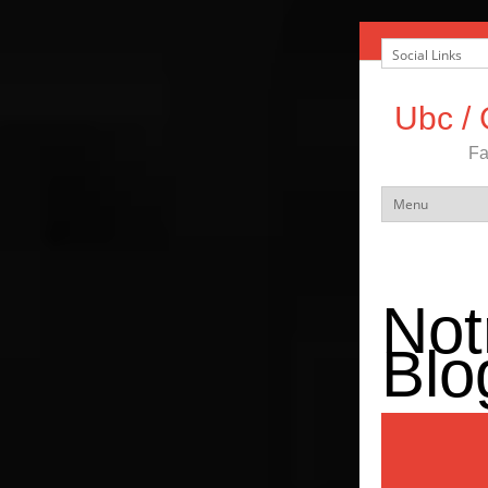
Ubc / 
Fa
Not
Blo