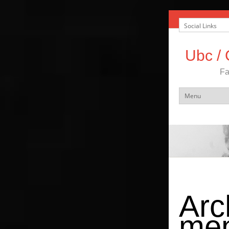
Ubc / 
Fa
Arc
men