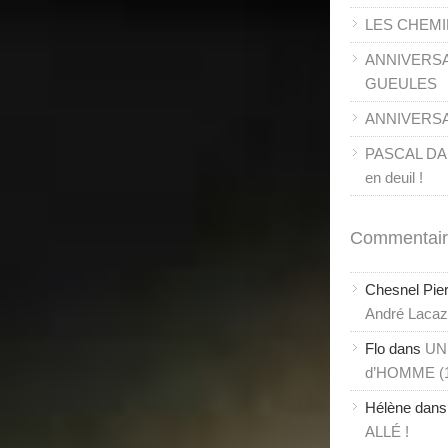
LES CHEMI
ANNIVERSA
GUEULES
ANNIVERSAI
PASCAL DANE
en deuil !
Commentair
Chesnel Pie
André Lacaze
Flo
dans
UN
d’HOMME (
Hélène
dan
ALLÉ !