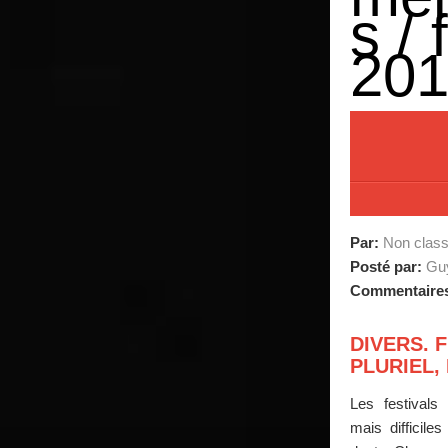
s /
20
Par:
Non clas
Posté par:
Guy
Commentaire
DIVERS. 
PLURIEL,
Les festivals 
mais difficiles