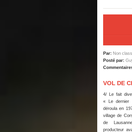
Par:
Non clas
Posté par:
Guy
Commentaire
VOL DE C
4/ Le fait div
« Le dernier
déroula en 197
village de Cor
de Lausanne 
producteur av