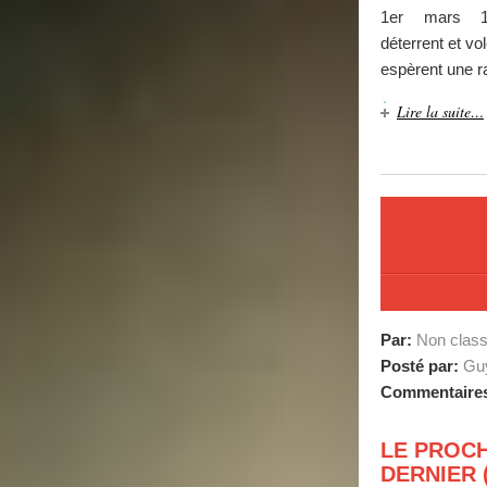
1er mars 1
déterrent et vol
espèrent une r
Lire la suite…
Par:
Non clas
Posté par:
Guy
Commentaire
LE PROCH
DERNIER (