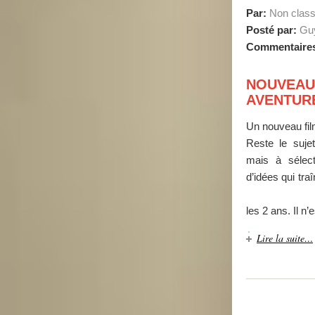
Par:
Non clas
Posté par:
Guy
Commentaire
NOUVEAU
AVENTURE 
Un nouveau fil
Reste le suje
mais à sélect
d’idées qui t
Les fil
les 2 ans. Il n’e
Lire la suite…