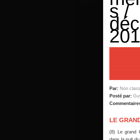
s /
dé
20
Par:
Non clas
Posté par:
Guy
Commentaire
LE GRAND
(8) Le grand 
dans la nuit d