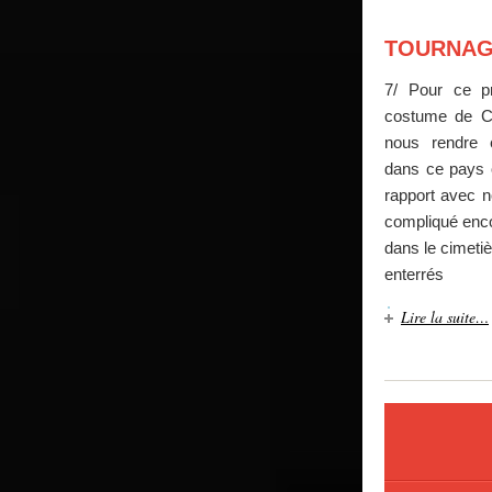
TOURNAGE
7/ Pour ce p
costume de Cha
nous rendre e
dans ce pays o
rapport avec n
compliqué encor
dans le cimetiè
enterrés
Lire la suite…