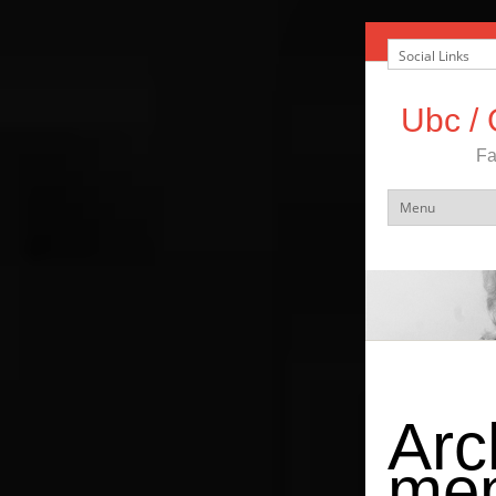
Ubc / 
Fa
Arc
men