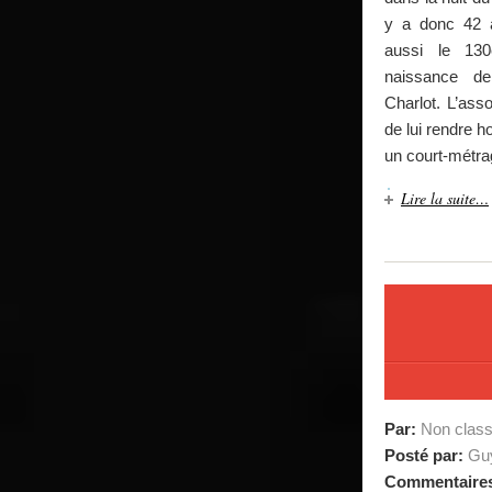
y a donc 42 
aussi le 130
naissance de
Charlot. L’ass
de lui rendre 
un court-métrag
Lire la suite…
Par:
Non clas
Posté par:
Guy
Commentaire