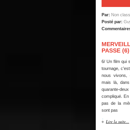
Par:
Non clas
Posté par:
Guy
Commentaire
MERVEIL
PASSE (6)
6/ Un film qui
tournage, c’es
nous vivons, e
mais là, dan
quarante-deu
compliqué. En e
pas de la mê
sont pas
Lire la suite…