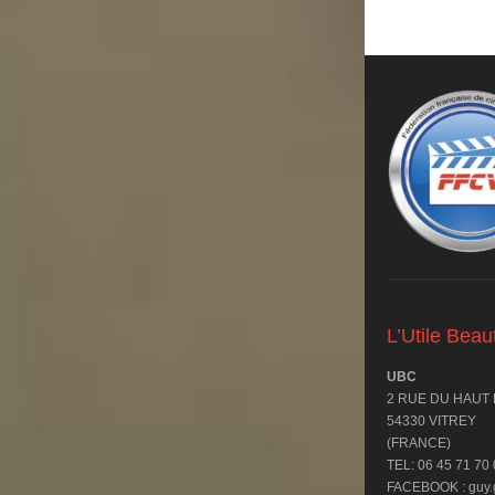
L’Utile Bea
UBC
2 RUE DU HAUT
54330 VITREY
(FRANCE)
TEL: 06 45 71 70
FACEBOOK : guy.g