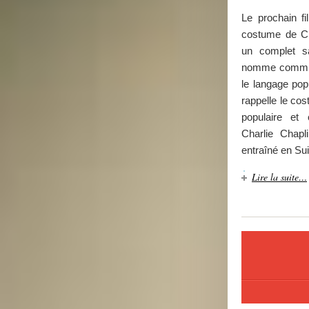
Le prochain f
costume de Cha
un complet 
nomme commun
le langage po
rappelle le cos
populaire et
Charlie Chapli
entraîné en Su
Lire la suite…