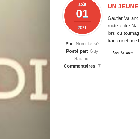
août
UN JEUNE 
01
Gautier Vallance
route entre Na
2021
lors du tourna
tracteur et une
Par:
Non classé
Posté par:
Guy
Lire la suite…
Gauthier
Commentaires:
7