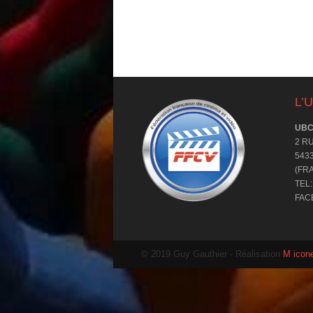
L’U
UB
2 R
543
(FR
TEL:
FACE
© 2019 Guy Gauthier
- Réalisation
M icon