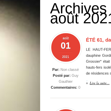
Archives
août 202
août
ÉTÉ 61, da
01
LE HAUT-FER* 
dauphine Gordi
2021
Grossier* étai
hauts-fers isol
Par:
Non classé
de résidences 
Posté par:
Guy
Gauthier
Lire la suite…
Commentaires:
0