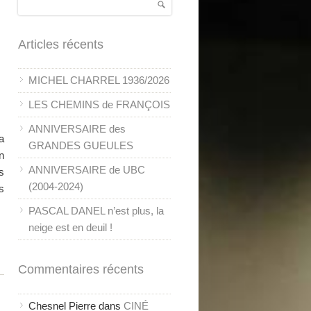
Articles récents
MICHEL CHARREL 1936/2026
LES CHEMINS de FRANÇOIS
ANNIVERSAIRE des
a
GRANDES GUEULES
n
ANNIVERSAIRE de UBC
s
(2004-2024)
s
PASCAL DANEL n’est plus, la
neige est en deuil !
Commentaires récents
Chesnel Pierre
dans
CINÉ