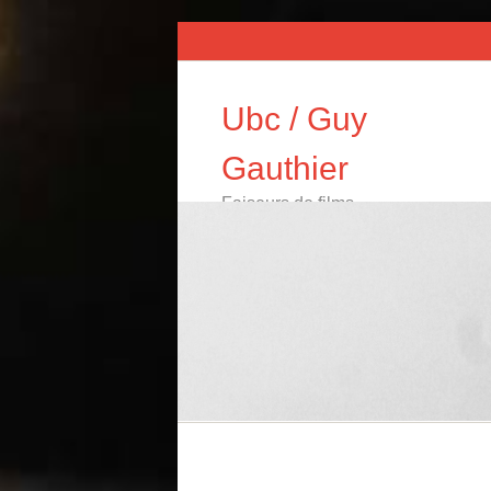
Ubc / Guy
Gauthier
Faiseurs de films