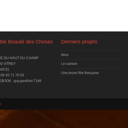
tile Beauté des Choses
Derniers projets
C
Nino
UE DU HAUT DU CHAMP
30 VITREY
Le camion
ANCE)
Une jeune fille française
 06 45 71 70 03
BOOK : guy.gauthier.7186
e