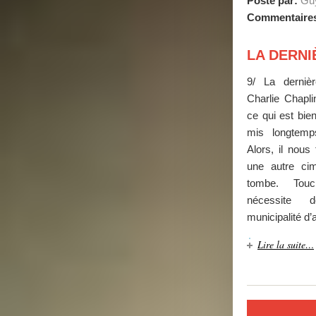
Posté par:
Guy
Commentaire
LA DERNI
9/ La derni
Charlie Chaplin
ce qui est bie
mis longtemp
Alors, il nous 
une autre cim
tombe. Touch
nécessite d
municipalité d’
Lire la suite…