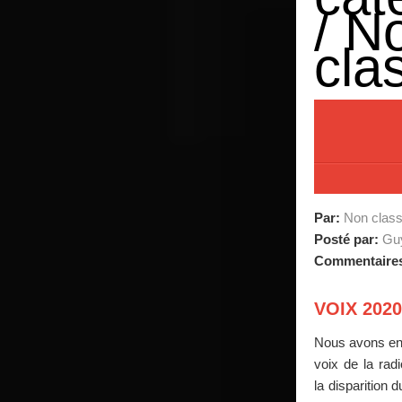
/
N
cla
Par:
Non clas
Posté par:
Guy
Commentaire
VOIX 2020
Nous avons enr
voix de la rad
la disparition 