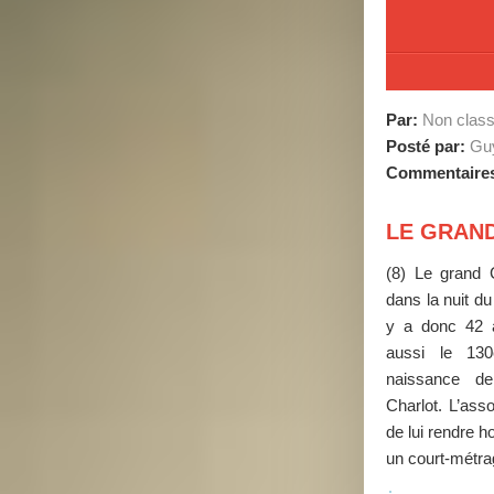
Par:
Non clas
Posté par:
Guy
Commentaire
LE GRAND
(8) Le grand 
dans la nuit d
y a donc 42 
aussi le 130
naissance de
Charlot. L’ass
de lui rendre 
un court-métrag