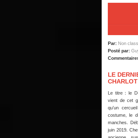
Par:
Non clas
Posté par:
Guy
Commentaire
LE DERN
CHARLOT 
Le titre : le 
vient de cet g
qu’un cercuei
costume, le 
manches. Déb
juin 2019. Che
ancienne sus