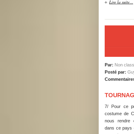
Lire la suite…
Par:
Non clas
Posté par:
Guy
Commentaire
TOURNAGE
7/ Pour ce p
costume de Cha
nous rendre e
dans ce pays o