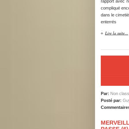
rapport avec n
compliqué encor
dans le cimetiè
enterrés
Lire la suite…
Par:
Non clas
Posté par:
Guy
Commentaire
MERVEIL