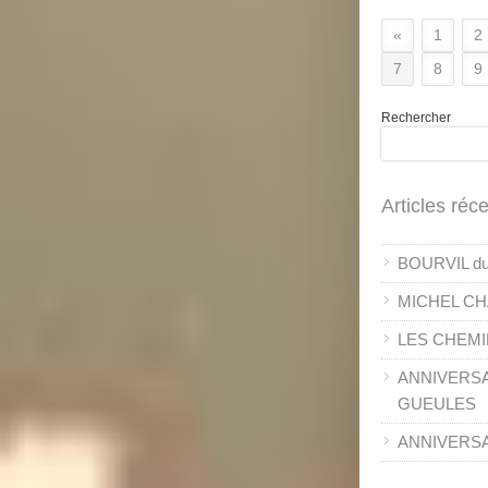
«
1
2
7
8
9
Rechercher
Articles réc
BOURVIL du 
MICHEL CH
LES CHEMI
ANNIVERSA
GUEULES
ANNIVERSAI