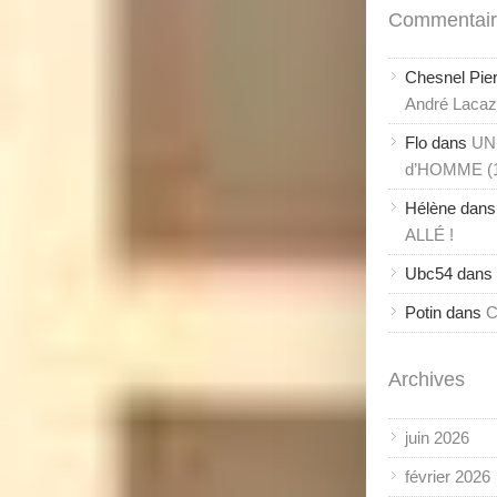
Commentair
Chesnel Pie
André Lacaze
Flo
dans
UN
d’HOMME (
Hélène
dan
ALLÉ !
Ubc54
dans
Potin
dans
C
Archives
juin 2026
février 2026