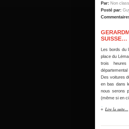
Par:
Non clas
Posté par:
Guy
Commentaire
GERARDM
SUISSE… 
Les bords du l
place du Léman
trois heures
départemental et
Des voitures du
en bas dans l
nous serons 
(même si en ci
Lire la suite…