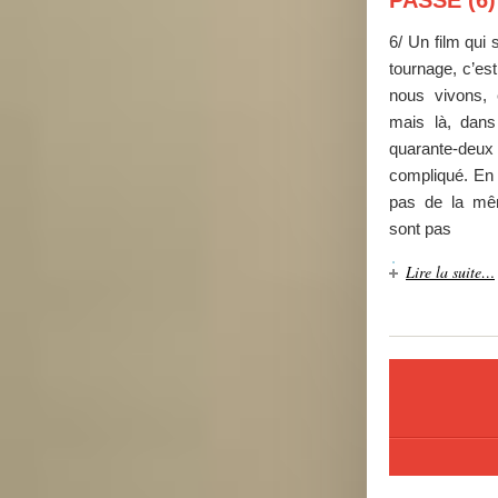
PASSE (6)
6/ Un film qui
tournage, c’es
nous vivons, e
mais là, dan
quarante-deu
compliqué. En e
pas de la mê
sont pas
Lire la suite…