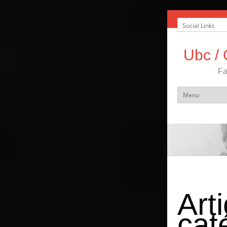
Ubc / 
Fa
Arti
cat