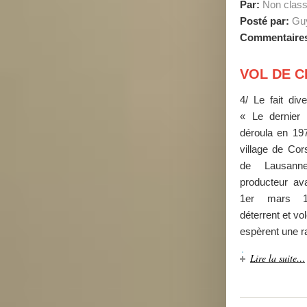
Par:
Non clas
Posté par:
Guy
Commentaire
VOL DE C
4/ Le fait div
« Le dernier
déroula en 197
village de Cor
de Lausanne 
producteur av
1er mars 1
déterrent et vol
espèrent une r
Lire la suite…