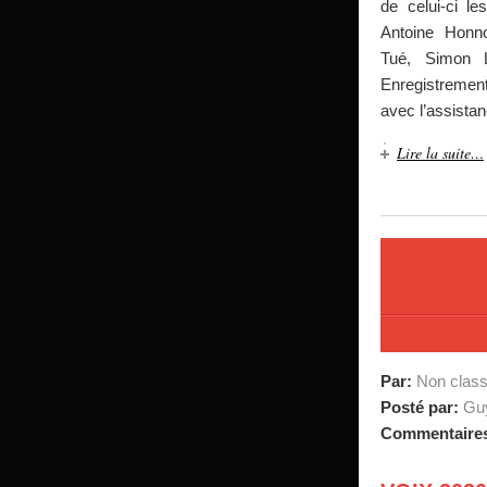
de celui-ci l
Antoine Honn
Tué, Simon L
Enregistreme
avec l’assista
Lire la suite…
Par:
Non clas
Posté par:
Guy
Commentaire