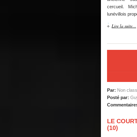
cercueil. Mic
lunévillois pro
Lire la suite…
Par:
Non clas
Posté par:
Guy
Commentaire
LE COURT
(10)