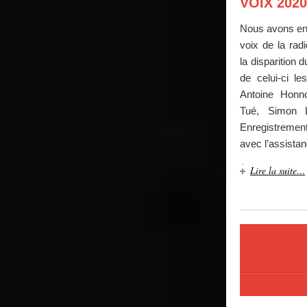
VOIX 2020
Nous avons enr
voix de la rad
la disparition 
de celui-ci l
Antoine Honn
Tué, Simon L
Enregistreme
avec l’assista
Lire la suite…