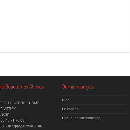
tile Beauté des Choses
Derniers projets
C
Nino
UE DU HAUT DU CHAMP
30 VITREY
Le camion
ANCE)
Une jeune fille française
 06 45 71 70 03
BOOK : guy.gauthier.7186