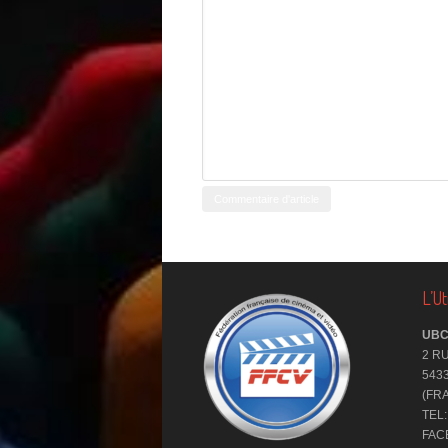
L’U
UB
2 R
543
(FR
TEL:
FACE