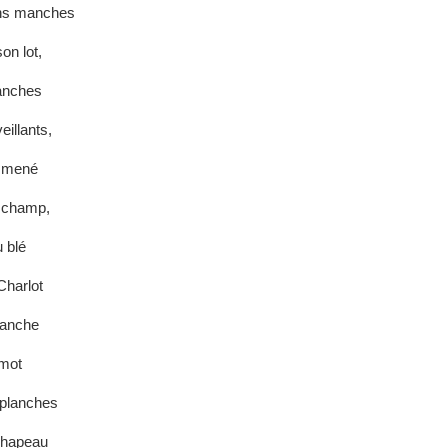
ns manches
on lot,
lanches
illants,
emmené
 champ,
 blé
Charlot
manche
 mot
 planches
chapeau