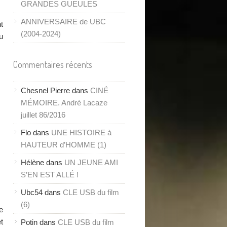
GRANDES GUEULES
ANNIVERSAIRE de UBC
t
(2004-2024)
u
Commentaires récents
Chesnel Pierre
dans
CINÉ
MÉMOIRE. André Lacaze
juillet 86/2016
Flo
dans
UNE HISTOIRE à
HAUTEUR d’HOMME (1)
Hélène
dans
UN JEUNE AMI
S’EN EST ALLÉ !
Ubc54
dans
CLE USB du film
(6)
e
t
Potin
dans
CLE USB du film