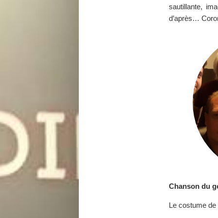
sautillante, im
d’après… Coron
Chanson du gé
Le costume de 