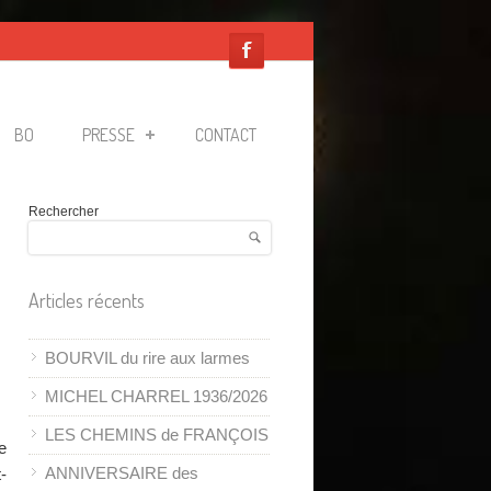
BO
PRESSE
CONTACT
Rechercher
Articles récents
BOURVIL du rire aux larmes
MICHEL CHARREL 1936/2026
LES CHEMINS de FRANÇOIS
e
ANNIVERSAIRE des
-