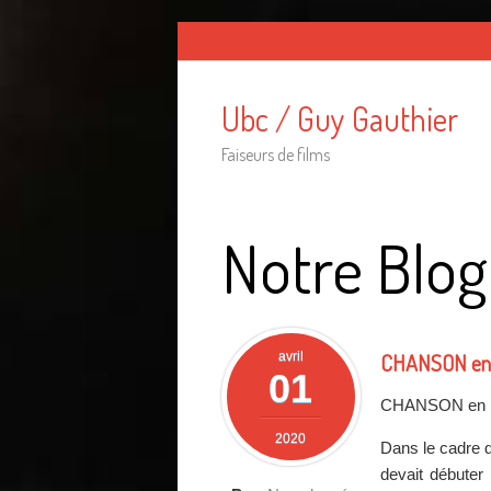
Ubc / Guy Gauthier
Faiseurs de films
Notre Blog
avril
CHANSON en 
01
CHANSON en É
2020
Dans le cadre
devait débuter 