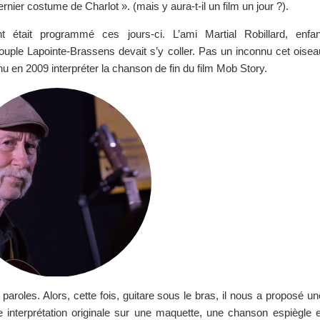
nier costume de Charlot ». (mais y aura-t-il un film un jour ?).
nt était programmé ces jours-ci. L’ami Martial Robillard, enfan
ouple Lapointe-Brassens devait s’y coller. Pas un inconnu cet oisea
enu en 2009 interpréter la chanson de fin du film Mob Story.
s paroles. Alors, cette fois, guitare sous le bras, il nous a proposé un
 interprétation originale sur une maquette, une chanson espiègle e