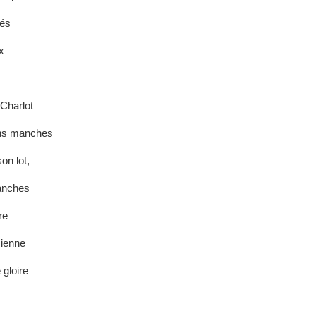
és
x
Charlot
ns manches
on lot,
lanches
re
ienne
 gloire