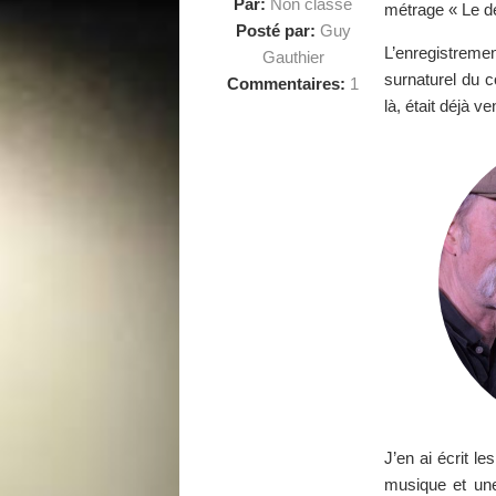
Par:
Non classé
métrage « Le der
Posté par:
Guy
L’enregistreme
Gauthier
surnaturel du c
Commentaires:
1
là, était déjà v
J’en ai écrit le
musique et une