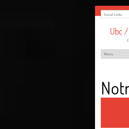
Ubc /
F
Notr