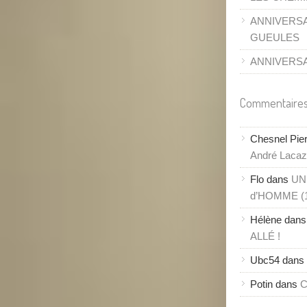
ANNIVERSA
GUEULES
ANNIVERSAI
Commentaires
Chesnel Pie
André Lacaze
Flo
dans
UN
d’HOMME (
Hélène
dan
ALLÉ !
Ubc54
dans
Potin
dans
C