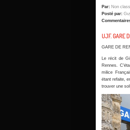
Par:
Non clas
Posté par:
Guy
Commentaire
UJF. GARE 
GARE DE R
Le récit de Gi
Rennes. C’étai
milice Françai
étant refaite, e
trouver une sol