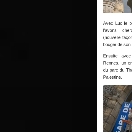
Avec Luc le pr
l’avons ch
(nouvelle faço
bouger de son 
Ensuite avec
Rennes, un end
du parc du Tha
Palestine.